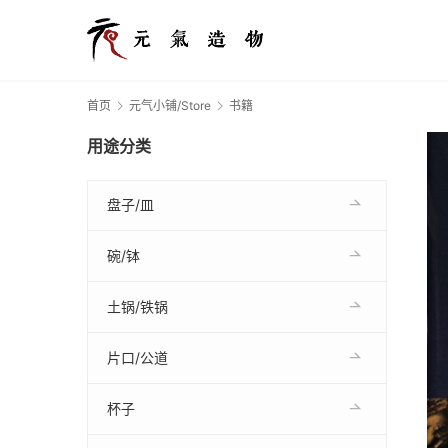
首页
元气小铺/Store
书籍
用途分类
盘子/皿
碗/钵
土锅/铁锅
片口/公道
杯子