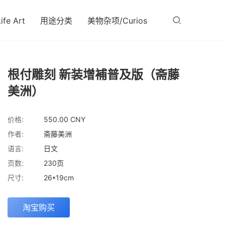
fe Art
用途分类
美物杂项/Curios
根付雕刻 新装增補普及版（斋藤
美洲）
价格:
550.00 CNY
作者:
斋藤美洲
语言:
日文
页数:
230页
尺寸:
26*19cm
淘宝购买