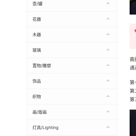
壶/罐
花器
木器
玻璃
斋
置物/雕塑
通
饰品
第
第
织物
第
画/版画
灯具/Lighting