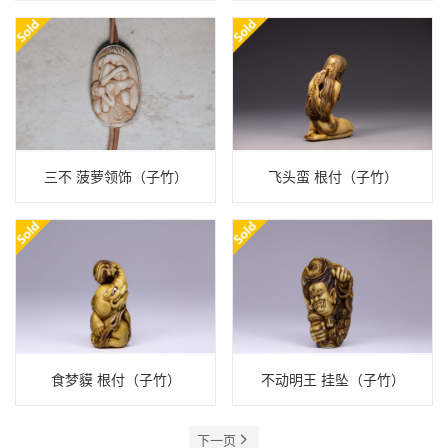
三不 菠萝领饰（子竹）
飞头蛮 根付（子竹）
食梦貘 根付（子竹）
不动明王 挂坠（子竹）
下一页