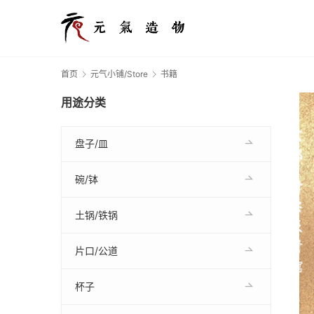
首页
元气小铺/Store
书籍
用途分类
盘子/皿
碗/钵
土锅/铁锅
片口/公道
杯子