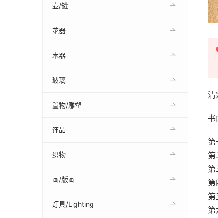
壶/罐
花器
木器
玻璃
清
置物/雕塑
书
饰品
第
织物
第
第
画/版画
第
第
灯具/Lighting
第