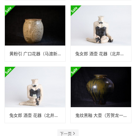
黄粉引 广口花器（马渡新平）N24B266
兔女郎 酒壶 花器（北井真衣）N24B328
兔女郎 酒壶 花器（北井真衣）N24B327
鬼纹黑釉 大壶（芳贺龙一）N24B303
下一页