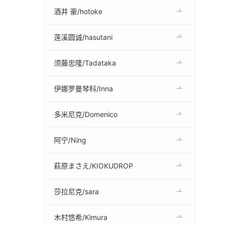
酒井 豪/hotoke
莲溪圆诚/hasutani
须藤忠隆/Tadataka
伊娜罗曼琴科/Inna
多米尼克/Domenico
阿宁/Ning
萩原まさえ/KIOKUDROP
莎拉尼克/sara
木村悠希/Kimura