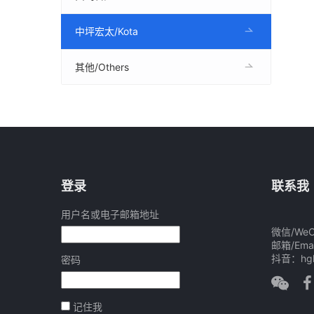
中坪宏太/Kota
其他/Others
登录
联系我
用户名或电子邮箱地址
微信/WeCh
邮箱/Emai
抖音：hgh
密码
记住我