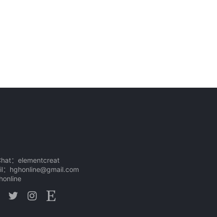
at：elementcreat
l：hghonline@gmail.com
online