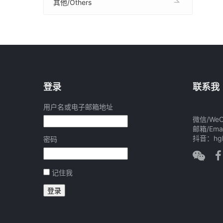
其他/Others
登录
联系我
用户名或电子邮箱地址
微信/WeCh
邮箱/Emai
抖音：hgh
密码
记住我
登录