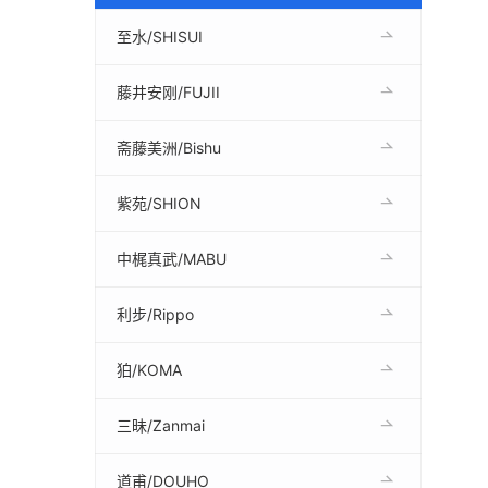
至水/SHISUI
藤井安刚/FUJII
斋藤美洲/Bishu
紫苑/SHION
中梶真武/MABU
利步/Rippo
狛/KOMA
三昧/Zanmai
道甫/DOUHO