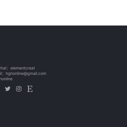
at：elementcreat
l：hghonline@gmail.com
online