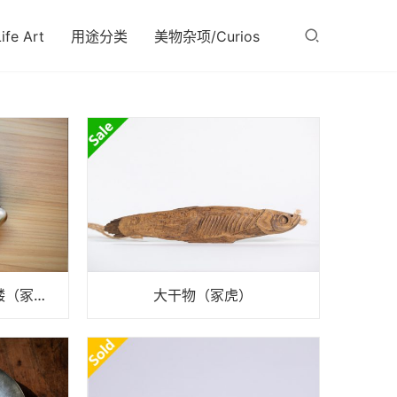
fe Art
用途分类
美物杂项/Curios
黑珍珠母贝雕刻侧脸骷髅（冢虎）
大干物（冢虎）