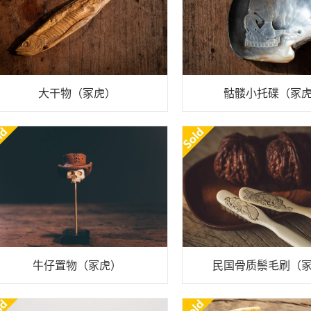
大干物（冢虎）
骷髅小托碟（冢
牛仔置物（冢虎）
民国骨质鬃毛刷（