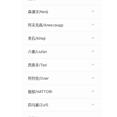
森谦次/Kenji
阿夫克森/Александр
贵石/Kiheji
六番/Liufan
西奥多/Ted
阿列克/Олег
服部/HATTORI
四乌翼/Zul’E