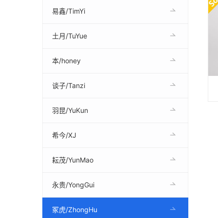
易鑫/TimYi
土月/TuYue
本/honey
谈子/Tanzi
羽昆/YuKun
希今/XJ
耘茂/YunMao
永贵/YongGui
冢虎/ZhongHu