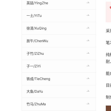
英喆/YingZhe
一土/YiTu
徐清/XuQing
采
辰午/ChenWu
笔
子竹/ZiZhu
纯
耐
子一/ZiYi
能
铁成/TieCheng
目
大鱼/DaYu
制
竹马/ZhuMa