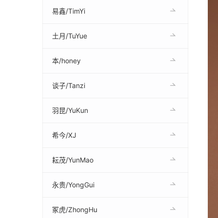
易鑫/TimYi
土月/TuYue
本/honey
谈子/Tanzi
羽昆/YuKun
希今/XJ
耘茂/YunMao
永贵/YongGui
冢虎/ZhongHu