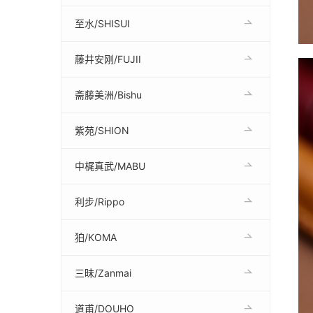
至水/SHISUI
藤井安刚/FUJII
斋藤美洲/Bishu
紫苑/SHION
中梶真武/MABU
利步/Rippo
狛/KOMA
三昧/Zanmai
道甫/DOUHO