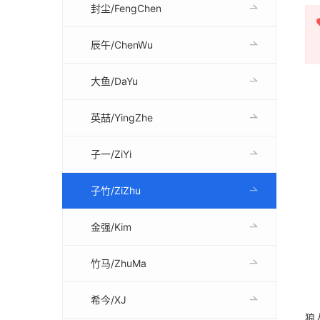
封尘/FengChen
辰午/ChenWu
大鱼/DaYu
英喆/YingZhe
子一/ZiYi
子竹/ZiZhu
金强/Kim
竹马/ZhuMa
希今/XJ
狼