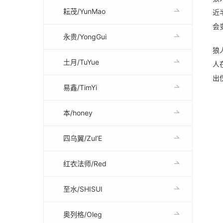
耘茂/YunMao
近
会
永贵/YongGui
狼
土月/TuYue
人
出
易鑫/TimYi
本/honey
四乌翼/Zul’E
红衣法师/Red
至水/SHISUI
奥列格/Oleg