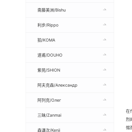
斋藤美洲/Bishu
利步/Rippo
狛/KOMA
道甫/DOUHO
紫苑/SHION
阿夫克森/Александр
阿列克/Олег
在
三昧/Zanmai
烈
惕
森谦次/Kenji