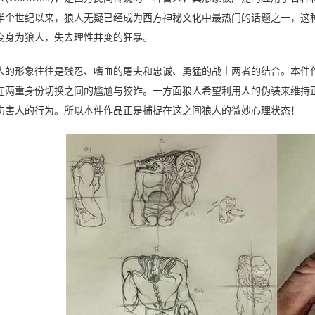
半个世纪以来，狼人无疑已经成为西方神秘文化中最热门的话题之一，这
变身为狼人，失去理性并变的狂暴。
人的形象往往是残忍、嗜血的屠夫和忠诚、勇猛的战士两者的结合。本件
在两重身份切换之间的尴尬与狡诈。一方面狼人希望利用人的伪装来维持
伤害人的行为。所以本件作品正是捕捉在这之间狼人的微妙心理状态！