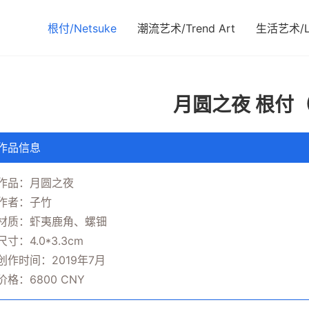
根付/Netsuke
潮流艺术/Trend Art
生活艺术/Li
月圆之夜 根付
作品信息
作品：月圆之夜
作者：子竹
材质：虾夷鹿角、螺钿
尺寸：4.0*3.3cm
创作时间：2019年7月
价格：6800 CNY