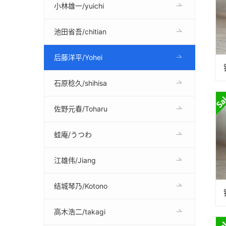
小林雄一/yuichi
池田省吾/chitian
后藤洋平/Yohei
石原稔久/shihisa
佐野元春/Toharu
蛙庵/うつわ
江雄伟/Jiang
结城琴乃/Kotono
高木浩二/takagi