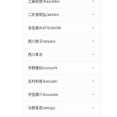
工藤和彦/Kazuhiko
二阶堂明弘/akihiro
泽克典/KATSUNORI
西川敦子/atsuko
西川孝次
市野雅利/cocochi
志村和晃/kazuaki
宇田康介/kousuke
马野真吾/shingo