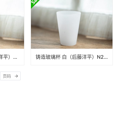
铸造玻璃杯 浅紫（后藤洋平）N25B139
铸造玻璃杯 白（后藤洋平）N25B139