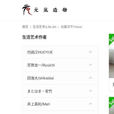
首页
生活艺术/Life Art
后藤洋平/Yohei
生活艺术作者
灼阅/ZHUOYUE
芳贺龙一/Ryuichi
四海大/shikaidai
まとはま・安竹
井上真利/Mari