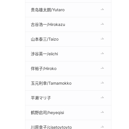
贵岛雄太朗/Yutaro
古谷浩一/Hirokazu
山本泰三/Taizo
涉谷英一/eiichi
伴裕子/Hiroko
玉元利幸/Tamamokko
平濑マリ子
鹤野启司/heyeqisi
川原幸子/cisetoytoyto