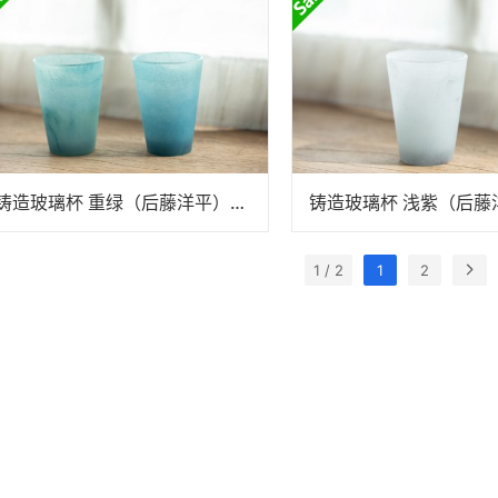
铸造玻璃杯 重绿（后藤洋平）N25B139
1 / 2
1
2