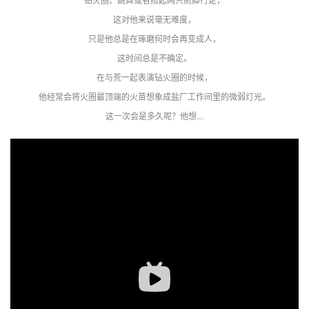
钻火圈、跳舞或者抬起两只前脚行走，
这对他来说毫无难度，
只是他总是在琢磨何时会再变成人，
这时间总是不确定。
在与荒一起表演钻火圈的时候，
他经常会将火圈最顶端的火苗想象成盐厂工作间里的微弱灯光。
这一次会是多久呢？他想…