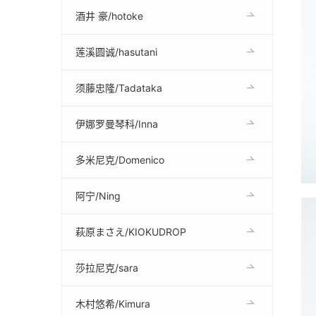
酒井 豪/hotoke
莲溪圆诚/hasutani
须藤忠隆/Tadataka
伊娜罗曼琴科/Inna
多米尼克/Domenico
阿宁/Ning
萩原まさえ/KIOKUDROP
莎拉尼克/sara
木村悠希/Kimura