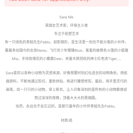
Sara Nik
英国女艺术家，环保主义者
专注于纸塑艺术
有一只绿色的青蛙先生Pablo，如影随形，是生活里一刻也不能分离的小伙伴。
戴着条纹围巾的女孩Nana，飞行员少年猪猪Blue，害羞的披黄色斗篷的小狐狸
Mia，手持玫瑰花的小麋鹿Deer，夹着木质拐杖的绅士红老虎Tiger…..
Sara喜欢以各种小动物为灵感来源，好像想要时刻幻化进去的动物角色，用纸
做原料，不断地通过剪切，重新拼贴，再进行雕塑修剪，最后，用手里灵巧的
画笔，给一只只的小动物，穿上新衣。让人印象深刻的是所有的小动物都曾经
熬过深深的夜晚，顶着大大大的黑烟圈。
当然，永远也不会忘记的，是那只童年的小伙伴青蛙先生Pablo。
材质:纸