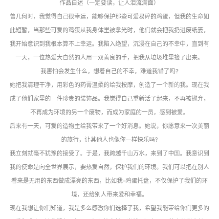
作品自述（一定要读，让人泪流满面）
曾几何时，我觉得自己很幸运，能够保护那些可爱易碎的鸡蛋，但我的生命如
此短暂，当那些可爱的鸡蛋从我身体里被拿光时，他们就会把我扔进废纸篓，
我开始意识到我根本算不上幸运。我陷入绝望，沉浸在自己的不幸中，直到有
一天，一位热爱大自然的人用一双善良的手，把我从垃圾堆里捡了出来。
我害怕会发生什么，想着自己的不幸，难道我错了吗?
她把我清理干净，用彩色的药膏温柔的给我按摩，创造了一个新的我。现在我
成了他们家里的一件珍贵的装饰品。我觉得自己重新活了起来，不再被抛弃，
不再成为环境的另一个废物，而成为家庭的一员，感到被爱。
后来有一天，可爱的造物主给我带来了一个好消息。她说，你愿意来一次美丽
的旅行，让其他人也像你一样快乐吗?
我立刻就毫不犹豫的接受了。于是，我跨越千山万水，来到了中国。我意识到
我的使命是向全世界展示，要热爱自然，保护我们的环境。我们可以把在别人
看来是无用的东西做成漂亮的东西，比如我–鸡蛋托盘，不仅保护了我们的环
境，还给别人带来爱和幸福。
现在我想让你们知道，我是多么感激你们选择了我，希望我能带给你们更多的