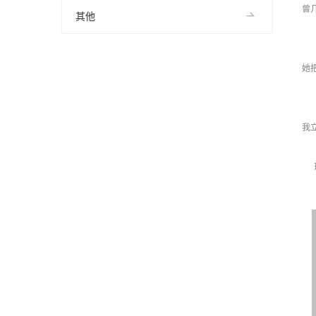
曾
其他
她
我