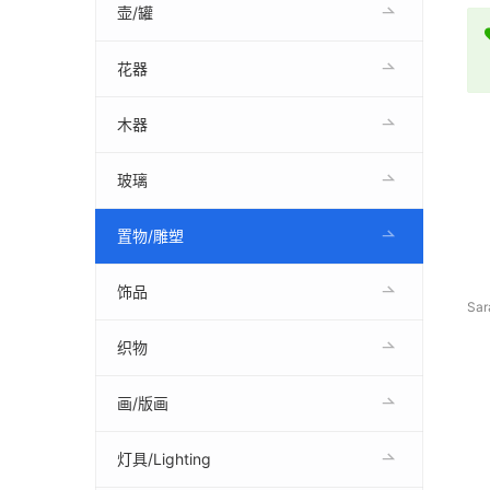
壶/罐
花器
木器
玻璃
置物/雕塑
饰品
S
织物
画/版画
灯具/Lighting