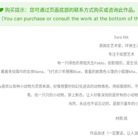
购买提示：您可通过页面底部的联系方式购买或咨询此作品。
（You can purchase or consult the work at the bottom of 
Sara Nik
英国女艺术家，环保主
专注于纸塑艺术
有一只绿色的青蛙先生Pablo，如影随形，是生
戴着条纹围巾的女孩Nana，飞行员少年猪猪Blue，害羞的披黄色斗篷的小狐狸Mia，手
ara喜欢以各种小动物为灵感来源，好像想要时刻幻化进去的动物角色，用纸做原料，
笔，给一只只的小动物，穿上新衣。让人印象深刻的是所有的小动物
当然，永远也不会忘记的，是那只童年的小伙
材质:纸
作品自述（一定要读，让人泪