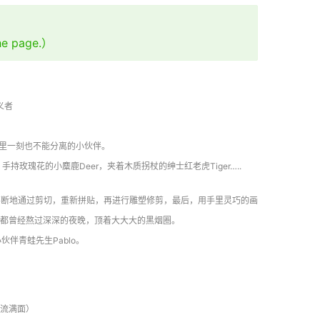
the page.）
义者
活里一刻也不能分离的小伙伴。
持玫瑰花的小麋鹿Deer，夹着木质拐杖的绅士红老虎Tiger…..
不断地通过剪切，重新拼贴，再进行雕塑修剪，最后，用手里灵巧的画
都曾经熬过深深的夜晚，顶着大大大的黑烟圈。
伴青蛙先生Pablo。
流满面）