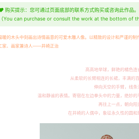
购买提示：您可通过页面底部的联系方式购买或咨询此作品。
（You can purchase or consult the work at the bottom of 
温暖的木头中刻画出诗情画意的可爱木雕人像。以精致的设计和严谨的制
工家、画家兼诗人——井崎正治
高高地举球，鲜艳的橘色连
从柔软的长臂相连的长裙，丰满的
伸向天空的手臂，线条
温和静谧的表情。寄宿在左边拳头中的力量，绝妙的
再往上一点，朝向阳
在井崎的人偶中，象征永久性的圆和