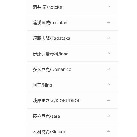
酒井 豪/hotoke
莲溪圆诚/hasutani
须藤忠隆/Tadataka
伊娜罗曼琴科/Inna
多米尼克/Domenico
阿宁/Ning
萩原まさえ/KIOKUDROP
莎拉尼克/sara
木村悠希/Kimura