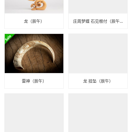
龙（辰午）
庄周梦蝶 石见根付（辰午）
雷神（辰午）
龙 挂坠（辰午）