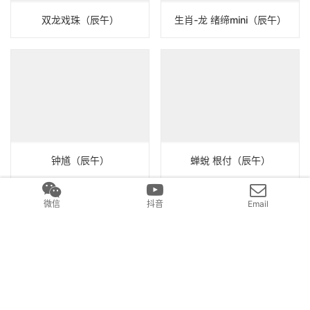
双龙戏珠（辰午）
生肖-龙 绪缔mini（辰午）
钟馗（辰午）
蝉蛻 根付（辰午）
微信
抖音
Email
十二生肖-龙 绪缔（辰午）
猫虎（辰午）