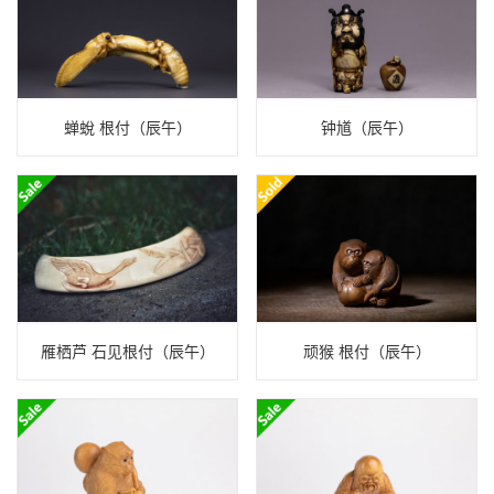
蝉蛻 根付（辰午）
钟馗（辰午）
雁栖芦 石见根付（辰午）
顽猴 根付（辰午）