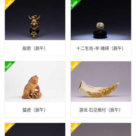
般若（辰午）
十二生肖-羊 绪缔（辰午）
猫虎（辰午）
游龙 石见根付（辰午）