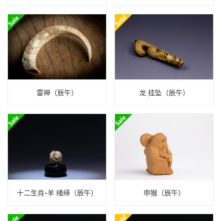
雷神（辰午）
龙 挂坠（辰午）
十二生肖-羊 绪缔（辰午）
申猴（辰午）