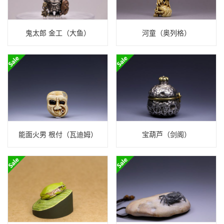
鬼太郎 金工（大鱼）
河童（奥列格）
能面火男 根付（瓦迪姆）
宝葫芦（剑阁）