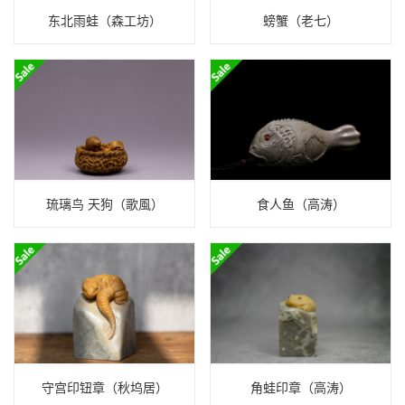
东北雨蛙（森工坊）
螃蟹（老七）
琉璃鸟 天狗（歌風）
食人鱼（高涛）
守宫印钮章（秋坞居）
角蛙印章（高涛）