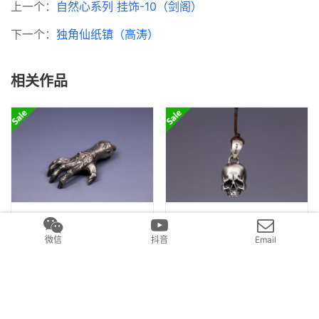
请关注  → 
【元气造物】
微信
抖音
Email
上一个：
自然心系列 挂饰-10（剑阁）
下一个：
独角仙纸镇（高涛）