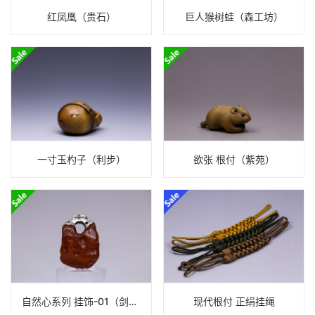
红凤凰（贵石）
巨人猴树蛙（森工坊）
一寸玉杓子（利步）
欲张 根付（紫苑）
自然心系列 挂饰-01（剑阁）
现代根付 正绢挂绳