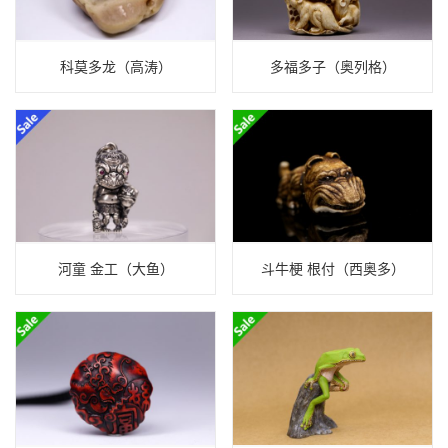
科莫多龙（高涛）
多福多子（奥列格）
河童 金工（大鱼）
斗牛梗 根付（西奥多）