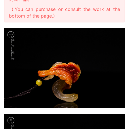
（You can purchase or consult the work at the
bottom of the page.）