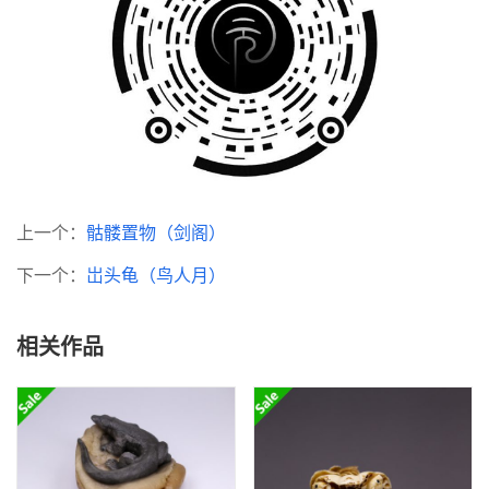
上一个：
骷髅置物（剑阁）
下一个：
岀头龟（鸟人月）
相关作品