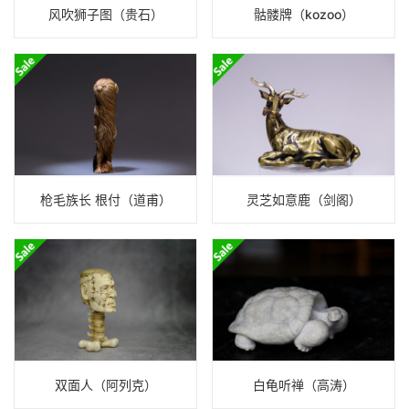
风吹狮子图（贵石）
骷髅牌（kozoo）
枪毛族长 根付（道甫）
灵芝如意鹿（剑阁）
双面人（阿列克）
白龟听禅（高涛）