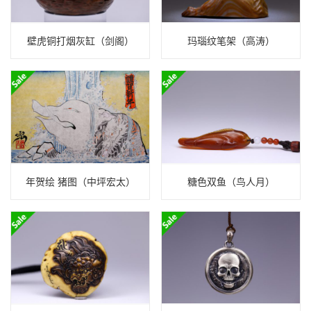
壁虎铜打烟灰缸（剑阁）
玛瑙纹笔架（高涛）
年贺绘 猪图（中坪宏太）
糖色双鱼（鸟人月）