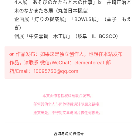
4人展「あそびのかたちと木の仕事」ⅸ 井崎正治と
木のなかまたち展（丸善日本橋店)
企画展「灯りの提案展」「BOWLS展」
（益子 もえ
ぎ）
個展「中矢嘉貴 木工展」（岐阜 IL BOSCO）
作品发布：如果您是独立创作人，也想在本站发布
作品，请联系 微信/WeChat：elementcreat 邮
箱/Email：10095750@qq.com
本文由作者授权转载联合发布，
任何其他个人与团体转载请注明原文链接，
原文出处，不得对文章与图片做任何修改。
咨询与购买 微信号