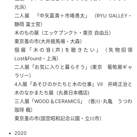
元浜）
二人展 「中矢嘉貴＋市場勇太」 （RYU GALLEY・
静岡 富士宮）
木のもの展（エッケプンクト・東京 自由丘）
東京蚤の市(大井競馬場・大森）
個展「木の音(声)を聴きたい」（失物招領
Lost&Found・上海）
二人展「お気に入りと暮らそう」(東京 葡萄屋ギャ
ラリー）
4人展「あそびのかたちと木の仕事」Ⅶ 井崎正治と
木のなかまたち展（丸善日本橋店)
三人展「WOOD＆CERAMICS」（香川･丸亀 うつわ
珈琲 楓）
東京蚤の市(国営昭和記念公園・立川市）
2020