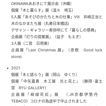
OKINAWAあおきにて展示会（沖縄）
個展「木と暮らす」展（温々 埼玉）
5人展「あそびのかたちと木の仕事」Ⅷ 井崎正治と
木のなかまたち展
（丸善日本橋店)
デザイン・ギャラリー卑弥呼にて「暮らしの祭典」
企画展「灯りの提案展」（益子 もえぎ）
3人展（二宮 日用美）
企画展「Last Christmas 展」（彦根 Good luck
store)
2021
個展「木と語らう」展（岡山 ゆくり）​
個展「中矢嘉貴 木工展 光と花と」（静岡･富士
宮 RYU GALLERY）
企画展「柳緑花紅」展 （JR京都伊勢丹
TEBACO）コロナの為途中で中止されました