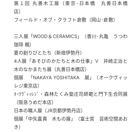
第１回 丸善木工展（東京･日本橋 丸善日本橋
店）
フィールド・オブ・クラフト倉敷（岡山･倉敷）
三人展「WOOD＆CERAMICS」（香川･丸亀 うつわ
珈琲 楓）
​夏の創りびとたち（新宿伊勢丹）
4人展「あそびのかたちと木の仕事」V 井崎正治と
木のなかまたち展（丸善日本橋店）
個展 「NAKAYA YOSHITAKA 展」（オークヴィッ
レジ東京店）
ｵｰｸｳﾞｨｯﾚｼﾞ・森林たくみ塾庄司師範と門下生合同展
（阪急うめだ本店）
日本の職人展（JR京都伊勢丹店）
個展「中矢嘉貴 木もの展」（富士宮 芸術空間あお
き）