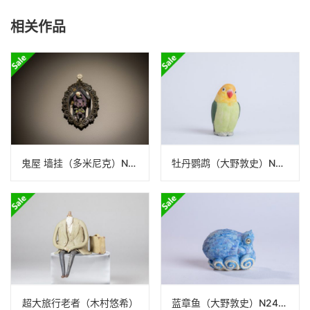
相关作品
鬼屋 墙挂（多米尼克）N24B057
牡丹鹦鹉（大野敦史）N24B77
超大旅行老者（木村悠希）
蓝章鱼（大野敦史）N24B77