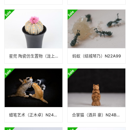
星兜 陶瓷仿生置物（泷上玄野）N24B340
蚂蚁（结城琴乃）N22A99
蜡笔艺术（正木卓）N24B308
合掌猫（酒井 豪）N24B099