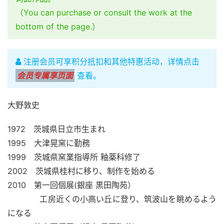
（You can purchase or consult the work at the
bottom of the page.）
注册会员可享积分抵扣和其他特惠活动，详情点击
会员专属享页面
查看。
大野敦史
1972　茨城県日立市生まれ
1995　大津晃窯に勤務
1999　茨城県窯業指導所 釉薬科修了
2002　茨城県桂村に移り、制作を始める
2010　第一回個展(銀座 黒田陶苑）
　　　　工房近くの小高い丘に登り、筑波山を眺めるよう
になる