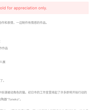
r appreciation only.
动作和表情，一边制作有情感的作品。
业
作作品
0人展
了。
中扮演被动角色的猫。初日市的工作室里排起了许多即将开始行动的
“Toneko”。