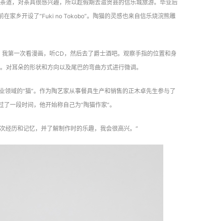
茶道，对茶具很感兴趣，所以趁假期去滋贺县的信乐城旅游。毕业后
开设了“Fuki no Tokobo”。陶猫的灵感也来自信乐烧浣熊雕
，我第一次看漫画，听CD，然后去了爵士酒吧。观察手指的位置和身
。对耳朵的形状和方向以及尾巴的弯曲方式进行微调。
业领域的“猫”。作为陶艺家从事餐具生产和销售的正木卓先生参与了
过了一段时间，他开始称自己为“陶猫作家”。
一次经历和记忆，并了解制作时的乐趣，我会很高兴。”