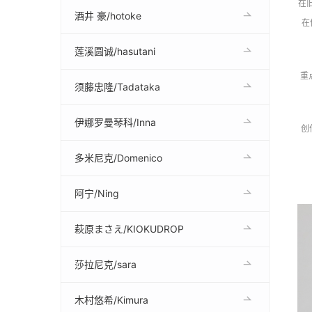
在
酒井 豪/hotoke
在
莲溪圆诚/hasutani
重
须藤忠隆/Tadataka
伊娜罗曼琴科/Inna
创
多米尼克/Domenico
阿宁/Ning
萩原まさえ/KIOKUDROP
莎拉尼克/sara
木村悠希/Kimura