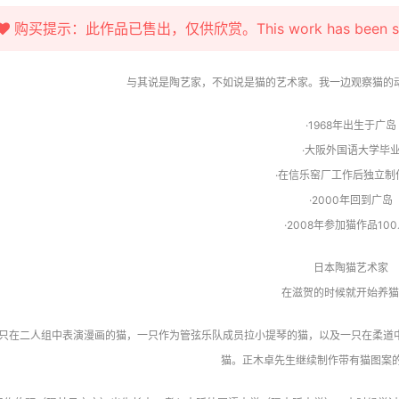
购买提示：此作品已售出，仅供欣赏。This work has been sold fo
与其说是陶艺家，不如说是猫的艺术家。我一边观察猫的
·1968年出生于广岛
·大阪外国语大学毕
·在信乐窑厂工作后独立制
·2000年回到广岛
·2008年参加猫作品10
日本陶猫艺术家
在滋贺的时候就开始养猫
只在二人组中表演漫画的猫，一只作为管弦乐队成员拉小提琴的猫，以及一只在柔道
猫。正木卓先生继续制作带有猫图案的陶器