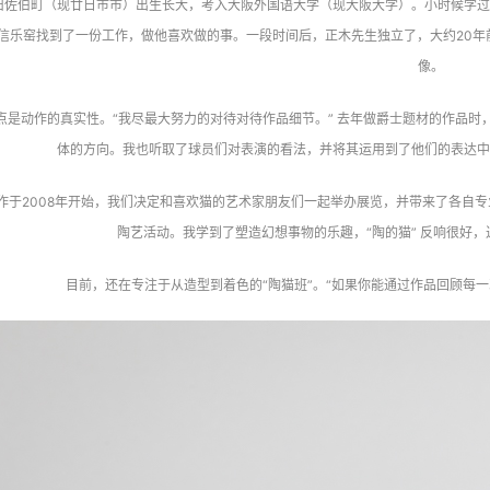
旧佐伯町（现廿日市市）出生长大，考入大阪外国语大学（现大阪大学）。小时候学过
信乐窑找到了一份工作，做他喜欢做的事。一段时间后，正木先生独立了，大约20年前在家乡
像。
点是动作的真实性。“我尽最大努力的对待对待作品细节。” 去年做爵士题材的作品时
体的方向。我也听取了球员们对表演的看法，并将其运用到了他们的表达中
作于2008年开始，我们决定和喜欢猫的艺术家朋友们一起举办展览，并带来了各自专
陶艺活动。我学到了塑造幻想事物的乐趣，“陶的猫” 反响很好，
目前，还在专注于从造型到着色的“陶猫班”。“如果你能通过作品回顾每