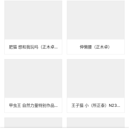
肥猫 想和我玩吗（正木卓）N24B315
伸懒腰（正木卓）
甲虫王 自然力量特别作品（Earth Republic）
王子猫 小（所正泰）N23B118