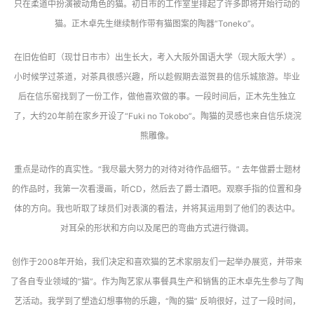
只在柔道中扮演被动角色的猫。初日市的工作室里排起了许多即将开始行动的
猫。正木卓先生继续制作带有猫图案的陶器“Toneko”。
在旧佐伯町（现廿日市市）出生长大，考入大阪外国语大学（现大阪大学）。
小时候学过茶道，对茶具很感兴趣，所以趁假期去滋贺县的信乐城旅游。毕业
后在信乐窑找到了一份工作，做他喜欢做的事。一段时间后，正木先生独立
了，大约20年前在家乡开设了“Fuki no Tokobo”。陶猫的灵感也来自信乐烧浣
熊雕像。
重点是动作的真实性。“我尽最大努力的对待对待作品细节。” 去年做爵士题材
的作品时，我第一次看漫画，听CD，然后去了爵士酒吧。观察手指的位置和身
体的方向。我也听取了球员们对表演的看法，并将其运用到了他们的表达中。
对耳朵的形状和方向以及尾巴的弯曲方式进行微调。
创作于2008年开始，我们决定和喜欢猫的艺术家朋友们一起举办展览，并带来
了各自专业领域的“猫”。作为陶艺家从事餐具生产和销售的正木卓先生参与了陶
艺活动。我学到了塑造幻想事物的乐趣，“陶的猫” 反响很好，过了一段时间，