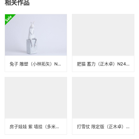
相关作品
兔子 雕塑（小林拓矢）N24B199_1
肥猫 蓄力（正木卓）N24B314
房子娃娃 紫 墙挂（多米尼克）N2B076
打雪仗 限定版（正木卓）N22A438