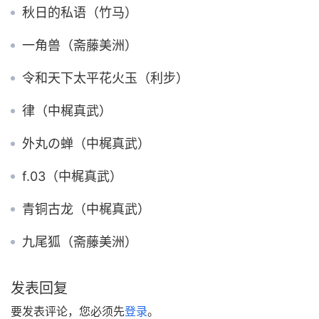
秋日的私语（竹马）
一角兽（斋藤美洲）
令和天下太平花火玉（利步）
律（中梶真武）
外丸の蝉（中梶真武）
f.03（中梶真武）
青铜古龙（中梶真武）
九尾狐（斋藤美洲）
发表回复
要发表评论，您必须先
登录
。