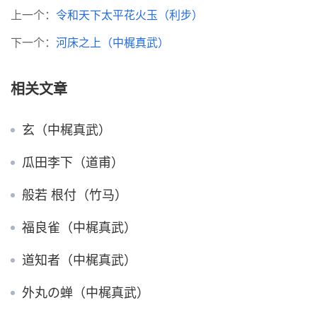
上一个：
令和天下太平花火玉（利步）
下一个：
河床之上（中梶真武）
相关文章
玄（中梶真武）
瓜田李下（道甫）
般若 根付（竹马）
福良雀（中梶真武）
道知者（中梶真武）
外丸の蝉（中梶真武）