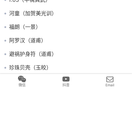
河童（加贺美光训）
福朗（一景）
阿罗汉（道甫）
避祸护身符（道甫）
珍珠贝壳（玉皎）
为何是我（斋藤美洲）
微信
抖音
Email
作者介绍：美里
酋耳 瑞兽（道甫）
发表回复