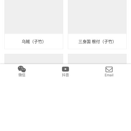
乌贼（子竹）
三身国 根付（子竹）
微信
抖音
Email
蠪侄（子竹）
女丑尸（子竹）
发表回复
要发表评论，您必须先
登录
。