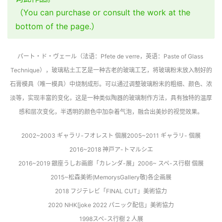
（You can purchase or consult the work at the
bottom of the page.）
パート・ド・ヴェール（法语：Pfete de verre，英语：Paste of Glass 
Technique），玻璃粘土工艺是一种古老的玻璃工艺，将玻璃粉末放入制好的
石膏模具（唯一模具）中烧制成形。可以通过调整玻璃粉末的粗细、颜色、浓
淡等，实现丰富的变化，这是一种类似陶器的玻璃制作方法，具有独特的温厚
感和层次变化，半透明的颜色中加杂着气泡，融合出美妙的视觉效果。
2002~2003 ギャラリ-フオレスト 個展2005~2011 ギャラリ- 個展
2016~2018 神戸ア-トマルシエ
2016~2019 銀座うしお画廊「カレンダ-展」2006~ スペ-ス行樹 個展
2015~松森美術(MemorysGallery敬)各企画展
2018 フジテレビ「FINAL CUT」美術協力
2020 NHK[joke 2022 パニック配信」美術協力
1998スペ-ス行樹 2 人展