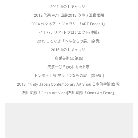
2011 山の上ギャラリ- 
2012 信楽 ACT 出展2013 みゆき画廊 個展
2014 代々木ア-トギャラリ-「ART Faces 1」
イチハナリア-トプロジエクト(沖縄)
2015 ことなき「へんなもの展」(奈良) 
2016山の上ギャラリ-
烏兎美術(淡路島)
天祭一〇八(大本山增上寺)
トンボ玉工房 空歩「変なもの展」(奈良町)
2018 Infinity Japan Contemporary Art Shou 日本無極限(台湾) 
石川画廊「Ginza Art Night]石川画廊「Xmas Art Festa」