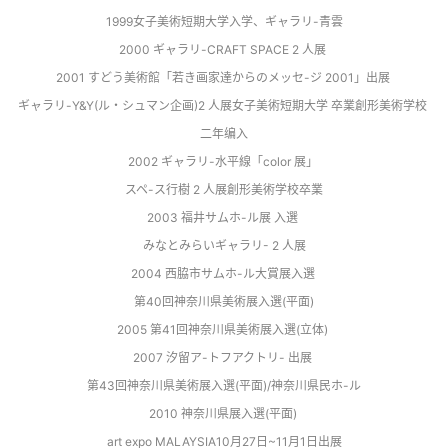
1999女子美術短期大学入学、ギャラリ-青雲
2000 ギャラリ-CRAFT SPACE 2 人展 
2001 すどう美術館「若き画家達からのメッセ-ジ 2001」出展 
ギャラリ-Y&Y(ル・シュマン企画)2 人展女子美術短期大学 卒業創形美術学校 
二年编入
2002 ギャラリ-水平線「color 展」 
スペ-ス行樹 2 人展創形美術学校卒業
2003 福井サムホ-ル展 入選 
みなとみらいギャラリ- 2 人展
2004 西脇市サムホ-ル大賞展入選 
第40回神奈川県美術展入選(平面)
2005 第41回神奈川県美術展入選(立体) 
2007 汐留ア-トフアクトリ- 出展 
第43回神奈川県美術展入選(平面)/神奈川県民ホ-ル
2010 神奈川県展入選(平面) 
art expo MALAYSIA10月27日~11月1日出展