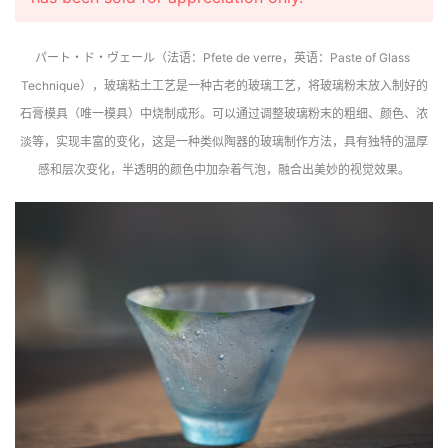
パート・ド・ヴェール（法语：Pfete de verre，英语：Paste of Glass 
Technique），玻璃粘土工艺是一种古老的玻璃工艺，将玻璃粉末放入制好的
石膏模具（唯一模具）中烧制成形。可以通过调整玻璃粉末的粗细、颜色、浓
淡等，实现丰富的变化，这是一种类似陶器的玻璃制作方法，具有独特的温厚
感和层次变化，半透明的颜色中加杂着气泡，融合出美妙的视觉效果。