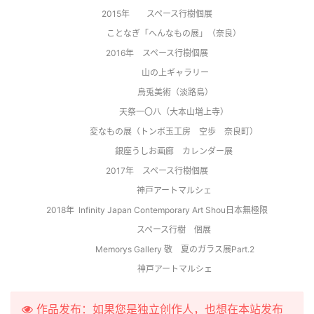
2015年　　スペース行樹個展
 　　　　　ことなぎ「へんなもの展」（奈良）　 
2016年　スペース行樹個展
 　　　　山の上ギャラリー
 　　　　烏兎美術（淡路島）
 　　　　天祭一〇八（大本山増上寺） 
　　　　変なもの展（トンボ玉工房　空歩　奈良町）
 　　　　銀座うしお画廊　カレンダー展 
2017年　スペース行樹個展
 　　　　神戸アートマルシェ 
2018年  Infinity Japan Contemporary Art Shou日本無極限
 　　　   スペース行樹　個展
 　　　　Memorys Gallery 敬　夏のガラス展Part.2
 　　　　神戸アートマルシェ
作品发布：如果您是独立创作人，也想在本站发布