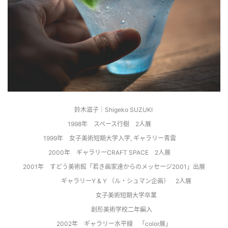
鈴木滋子｜Shigeko SUZUKI 
1998年    スペース行樹　2人展      
1999年    女子美術短期大学入学, ギャラリー青雲      
2000年    ギャラリーCRAFT SPACE　2人展      
2001年    すどう美術館「若き画家達からのメッセージ2001」出展
                ギャラリーY & Y （ル・シュマン企画）　2人展
                女子美術短期大学卒業
                創形美術学校二年編入      
2002年    ギャラリー水平線　「color展」