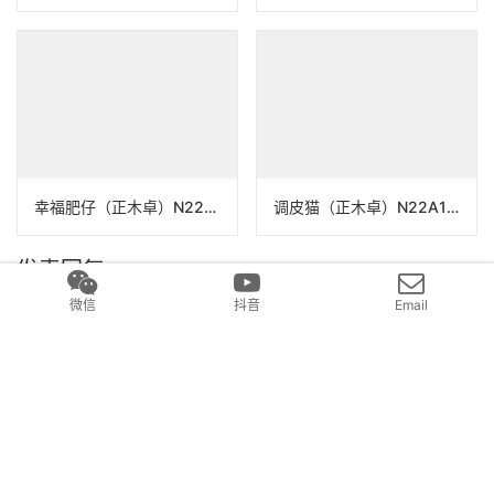
幸福肥仔（正木卓）N22A133
调皮猫（正木卓）N22A136
发表回复
要发表评论，您必须先
登录
。
微信
抖音
Email
Copyright © 2017 元气造物 版权所有
沪ICP备2022017336号
Powered by
和清堂