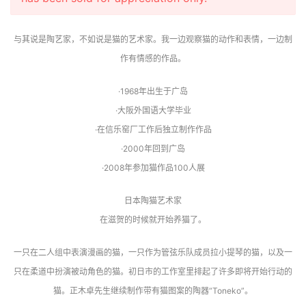
与其说是陶艺家，不如说是猫的艺术家。我一边观察猫的动作和表情，一边制
作有情感的作品。
·1968年出生于广岛
·大阪外国语大学毕业
·在信乐窑厂工作后独立制作作品
·2000年回到广岛
·2008年参加猫作品100人展
日本陶猫艺术家
在滋贺的时候就开始养猫了。
一只在二人组中表演漫画的猫，一只作为管弦乐队成员拉小提琴的猫，以及一
只在柔道中扮演被动角色的猫。初日市的工作室里排起了许多即将开始行动的
猫。正木卓先生继续制作带有猫图案的陶器“Toneko”。