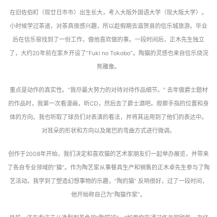
在旧佐伯町（现廿日市市）出生长大，考入大阪外国语大学（现大阪大学）。
小时候学过茶道，对茶具很感兴趣，所以趁假期去滋贺县的信乐城旅游。毕业
后在信乐窑找到了一份工作，做他喜欢做的事。一段时间后，正木先生独立
了，大约20年前在家乡开设了“Fuki no Tokobo”。陶猫的灵感也来自信乐烧浣
熊雕像。
重点是动作的真实性。“我尽最大努力的对待对待作品细节。” 去年做爵士题材
的作品时，我第一次看漫画，听CD，然后去了爵士酒吧。观察手指的位置和身
体的方向。我也听取了球员们对表演的看法，并将其运用到了他们的表达中。
对耳朵的形状和方向以及尾巴的弯曲方式进行微调。
创作于2008年开始，我们决定和喜欢猫的艺术家朋友们一起举办展览，并带来
了各自专业领域的“猫”。作为陶艺家从事餐具生产和销售的正木卓先生参与了陶
艺活动。我学到了塑造幻想事物的乐趣，“陶的猫” 反响很好，过了一段时间，
他开始称自己为“陶猫作家”。