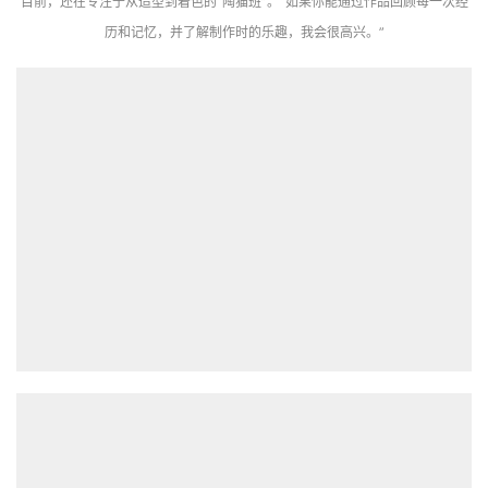
目前，还在专注于从造型到着色的“陶猫班”。“如果你能通过作品回顾每一次经
历和记忆，并了解制作时的乐趣，我会很高兴。”