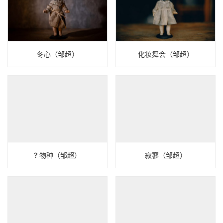
冬心（邹超）
化妆舞会（邹超）
? 物种（邹超）
寂寥（邹超）