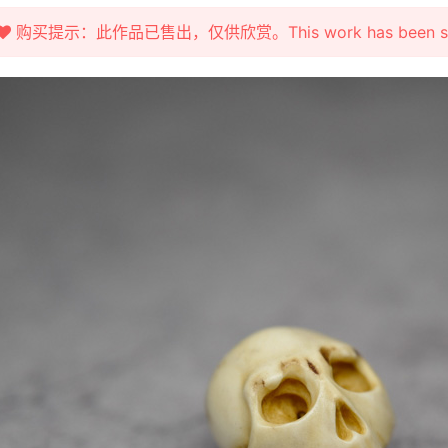
购买提示：此作品已售出，仅供欣赏。This work has been sold fo