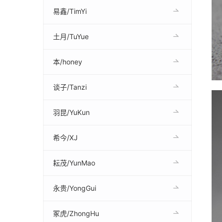
易鑫/TimYi
土月/TuYue
本/honey
谈子/Tanzi
羽昆/YuKun
希今/XJ
耘茂/YunMao
永贵/YongGui
冢虎/ZhongHu