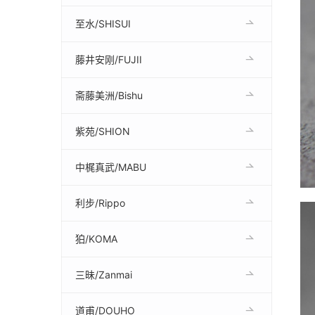
至水/SHISUI
藤井安刚/FUJII
斋藤美洲/Bishu
紫苑/SHION
中梶真武/MABU
利步/Rippo
狛/KOMA
三昧/Zanmai
道甫/DOUHO