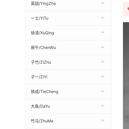
英喆/YingZhe
一土/YiTu
徐清/XuQing
辰午/ChenWu
子竹/ZiZhu
子一/ZiYi
铁成/TieCheng
大鱼/DaYu
竹马/ZhuMa