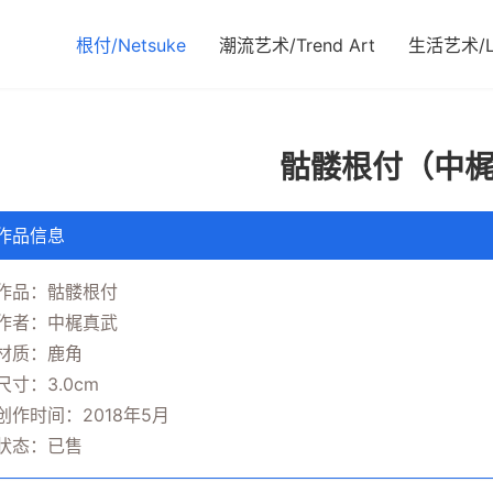
根付/Netsuke
潮流艺术/Trend Art
生活艺术/Li
骷髅根付（中
作品信息
作品：骷髅根付
作者：中梶真武
材质：鹿角
尺寸：3.0cm
创作时间：2018年5月
状态：已售