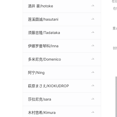
在
酒井 豪/hotoke
在
莲溪圆诚/hasutani
重
须藤忠隆/Tadataka
伊娜罗曼琴科/Inna
创
多米尼克/Domenico
阿宁/Ning
萩原まさえ/KIOKUDROP
莎拉尼克/sara
木村悠希/Kimura