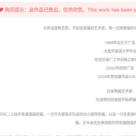
购买提示：此作品已售出，仅供欣赏。This work has been sold fo
与其说是陶艺家，不如说是猫的艺术家。我一边观察猫的
·1968年出生于广岛
·大阪外国语大学毕
·在信乐窑厂工作后独立制
·2000年回到广岛
·2008年参加猫作品10
日本陶猫艺术家
在滋贺的时候就开始养猫
只在二人组中表演漫画的猫，一只作为管弦乐队成员拉小提琴的猫，以及一只在柔道
猫。正木卓先生继续制作带有猫图案的陶器