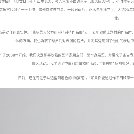
旧佐伯町（现廿日市市）出生长大，考入大阪外国语大学（现大阪大学）。小时候学过
信乐窑找到了一份工作，做他喜欢做的事。一段时间后，正木先生独立了，大约20年前在家乡
像。
点是动作的真实性。“我尽最大努力的对待对待作品细节。” 去年做爵士题材的作品时
体的方向。我也听取了球员们对表演的看法，并将其运用到了他们的表达中
作于2008年开始，我们决定和喜欢猫的艺术家朋友们一起举办展览，并带来了各自专
陶艺活动。我学到了塑造幻想事物的乐趣，“陶的猫” 反响很好，
目前，还在专注于从造型到着色的“陶猫班”。“如果你能通过作品回顾每