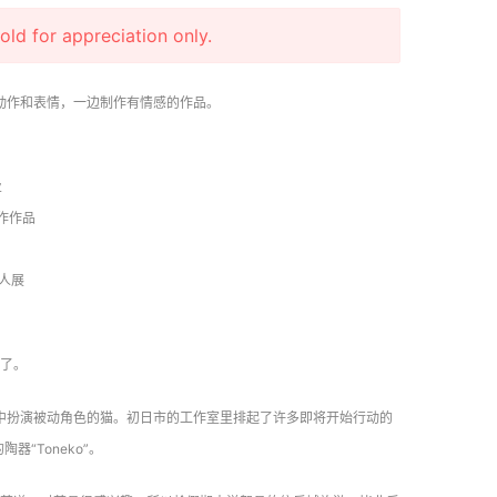
r appreciation only.
动作和表情，一边制作有情感的作品。
业
作作品
0人展
了。
中扮演被动角色的猫。初日市的工作室里排起了许多即将开始行动的
“Toneko”。