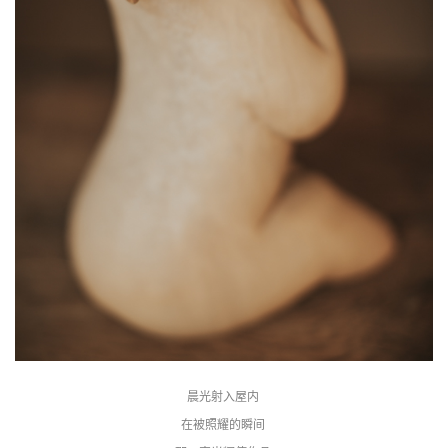
晨光射入屋内 
在被照耀的瞬间 