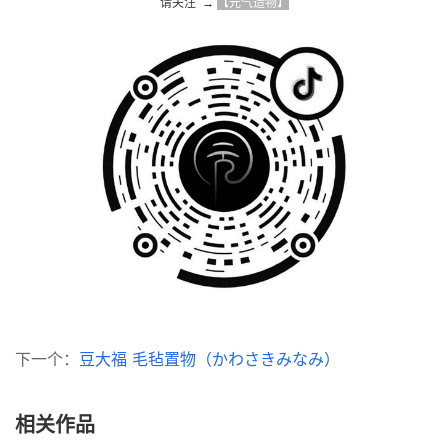
请关注  → 
【元气造物】
下一个：
豆大福 毛毡置物（かわさきみなみ）
相关作品