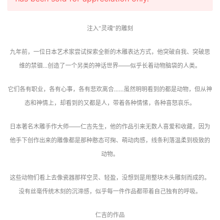
注入“灵魂”的雕刻
九年前，一位日本艺术家尝试探索全新的木雕表达方式，他突破自我、突破思
维的禁锢…创造了一个另类的神话世界——似乎长着动物脑袋的人类。
它们各有职业，各有心事，各有悲欢离合……虽然明明看到的都是动物，但从神
态和神情上，却看到的又都是人，带着各种情愫，各种喜怒哀乐。
日本著名木雕手作大师——仁吉先生，他的作品引来无数人喜爱和收藏，因为
他手下创作出来的雕像都是那种憨态可掬、萌动肉感，线条利落温柔到极致的
动物。
这些动物们看上去像瓷器那样空灵、轻盈，没想到是用整块木头雕刻而成的。
没有丝毫传统木刻的沉滞感，似乎每一件作品都带着自己独有的呼吸。
仁吉的作品