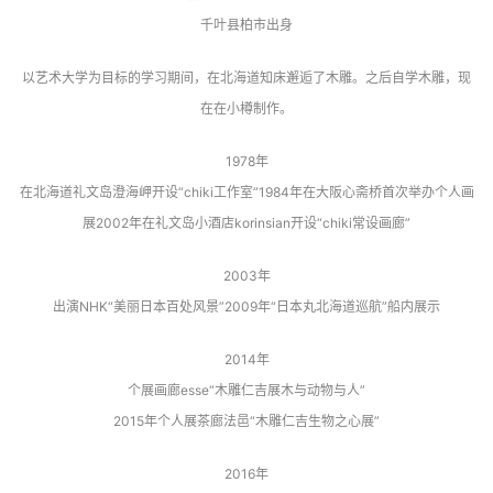
千叶县柏市出身
以艺术大学为目标的学习期间，在北海道知床邂逅了木雕。之后自学木雕，现
在在小樽制作。
1978年
在北海道礼文岛澄海岬开设“chiki工作室”1984年在大阪心斋桥首次举办个人画
展2002年在礼文岛小酒店korinsian开设“chiki常设画廊”
2003年
出演NHK“美丽日本百处风景”2009年“日本丸北海道巡航”船内展示
2014年
个展画廊esse“木雕仁吉展木与动物与人”
2015年个人展茶廊法邑“木雕仁吉生物之心展”
2016年