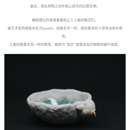
最近，我在用陶土创作我心目中的幻想生物。
睡眼惺忪的表情看着就让人上瘾的精灵们。
被艺术家西崎智命名为iyashii。就像名字一样，能给看到的人带来治愈的感
觉。
上面刻着像太阳一样的图案，被称为“龙纹” 图案由龙的眼睛和鳞片组成。