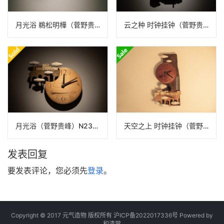
月光浴 鵜松明樺（菅野贵峰）N22A350
云之种 时钟挂钟（菅野贵峰）N24B216
月光浴（菅野贵峰）N23B386
天空之上 时钟挂钟（菅野贵峰）N24B438
发表回复
要发表评论，您必须先
登录
。
Copyright © 2017 元气造物 版权所有
沪ICP备2022017336号
Powered by
和清堂