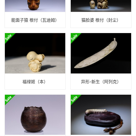
能面子猿 根付（瓦迪姆）
猫脸婆 根付（封尘）
福禄姬（本）
异形-新生（阿列克）