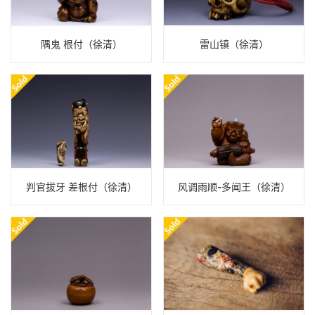
隅鬼 根付（徐清）
雷山镇（徐清）
判官拔牙 差根付（徐清）
风调雨顺-多闻王（徐清）