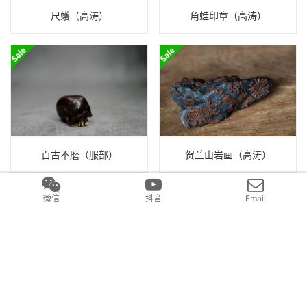
尺蠖（高涛）
角蛙印章（高涛）
百古不磨（服部）
贺兰山岩画（高涛）
微信
抖音
Email
生肖-龙 绪缔mini（辰午）
雪猫（阿斯塔菲耶娃）