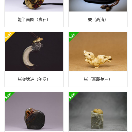
能半面图（贵石）
蚕（高涛）
猪突猛进（剑阁）
猪（斎藤美洲）