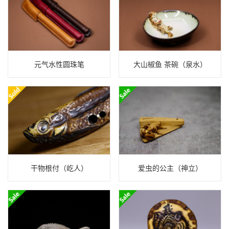
元气水性圆珠笔
大山椒鱼 茶碗（泉水）
干物根付（屹人）
爱虫的公主（神立）