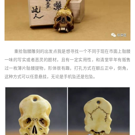
重拾骷髅雕刻的出发点我是想寻找一个不同于现在市面上骷髅
一味的写实或者恶灵的题材，且有一定实用性，和清堂早年有贩售
过一枚薄片骷髅提物，形体很有趣，打孔方式在额丘正中，倒角，
这种方式可以任意悬挂，无论是手机坠还是包坠。