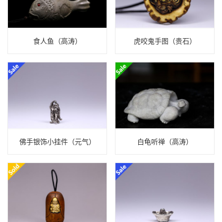
食人鱼（高涛）
虎咬鬼手图（贵石）
佛手银饰小挂件（元气）
白龟听禅（高涛）