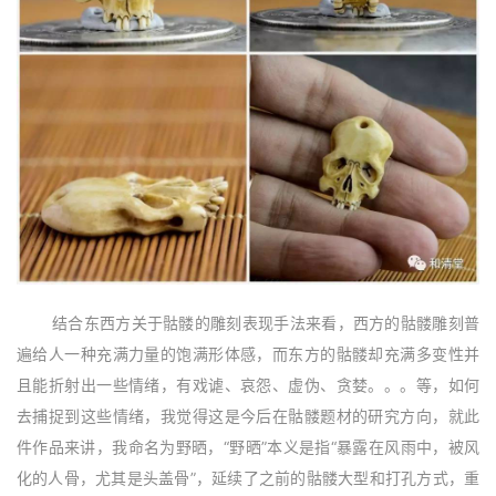
结合东西方关于骷髅的雕刻表现手法来看，西方的骷髅雕刻普
遍给人一种充满力量的饱满形体感，而东方的骷髅却充满多变性并
且能折射出一些情绪，有戏谑、哀怨、虚伪、贪婪。。。等，如何
去捕捉到这些情绪，我觉得这是今后在骷髅题材的研究方向，就此
件作品来讲，我命名为野晒，“野晒”本义是指“暴露在风雨中，被风
化的人骨，尤其是头盖骨”，延续了之前的骷髅大型和打孔方式，重