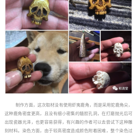
制作方面，这次取材没有使用虾夷鹿角，而是采用驼鹿角尖，
这种鹿角密度更高，且没有细小密集的髓腔孔洞，在打磨抛光后可
出现瓷器光泽，也更容易获得，有兴趣的作者可以去尝试下这种雕
刻材料。染色方面，由于较高密度造成颜色附着困难，整个染色过