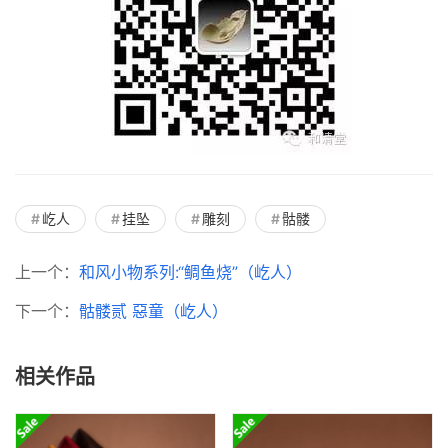
屹人
挂坠
雕刻
骷髅
上一个：
和风小物系列:“鲷鱼烧”（屹人）
下一个：
骷髅贰 惡童（屹人）
相关作品