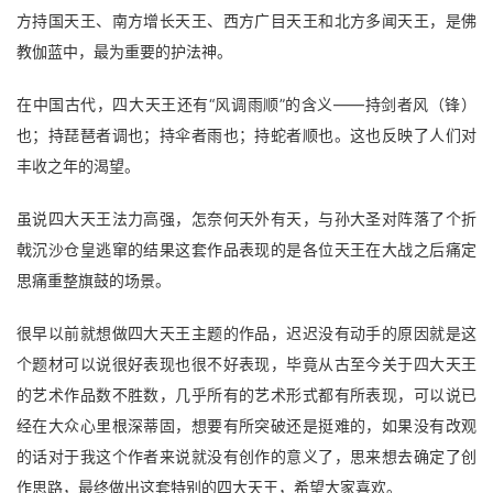
方持国天王、南方增长天王、西方广目天王和北方多闻天王，是佛
教伽蓝中，最为重要的护法神。
在中国古代，四大天王还有“风调雨顺”的含义——持剑者风（锋）
也；持琵琶者调也；持伞者雨也；持蛇者顺也。这也反映了人们对
丰收之年的渴望。
虽说四大天王法力高强，怎奈何天外有天，与孙大圣对阵落了个折
戟沉沙仓皇逃窜的结果这套作品表现的是各位天王在大战之后痛定
思痛重整旗鼓的场景。
很早以前就想做四大天王主题的作品，迟迟没有动手的原因就是这
个题材可以说很好表现也很不好表现，毕竟从古至今关于四大天王
的艺术作品数不胜数，几乎所有的艺术形式都有所表现，可以说已
经在大众心里根深蒂固，想要有所突破还是挺难的，如果没有改观
的话对于我这个作者来说就没有创作的意义了，思来想去确定了创
作思路，最终做出这套特别的四大天王，希望大家喜欢。