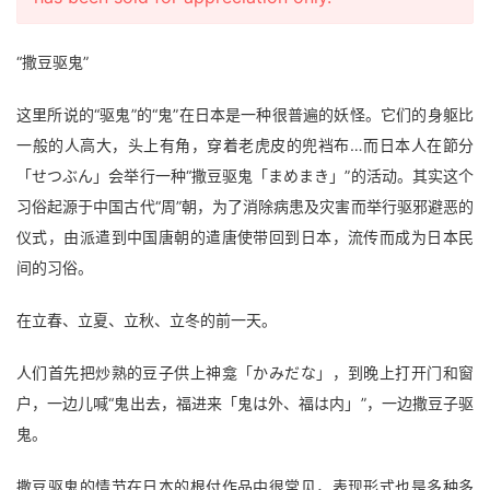
“撒豆驱鬼”
这里所说的“驱鬼”的“鬼”在日本是一种很普遍的妖怪。它们的身躯比
一般的人高大，头上有角，穿着老虎皮的兜裆布…而日本人在節分
「せつぶん」会举行一种“撒豆驱鬼「まめまき」”的活动。其实这个
习俗起源于中国古代“周”朝，为了消除病患及灾害而举行驱邪避恶的
仪式，由派遣到中国唐朝的遣唐使带回到日本，流传而成为日本民
间的习俗。
在立春、立夏、立秋、立冬的前一天。
人们首先把炒熟的豆子供上神龛「かみだな」，到晚上打开门和窗
户，一边儿喊“鬼出去，福进来「鬼は外、福は内」”，一边撒豆子驱
鬼。
撒豆驱鬼的情节在日本的根付作品中很常见，表现形式也是多种多