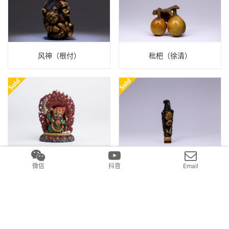
风神（根付）
枇杷（徐清）
大黑天 置物（徐清）
范无救 地狱变（根付）
微信
抖音
Email