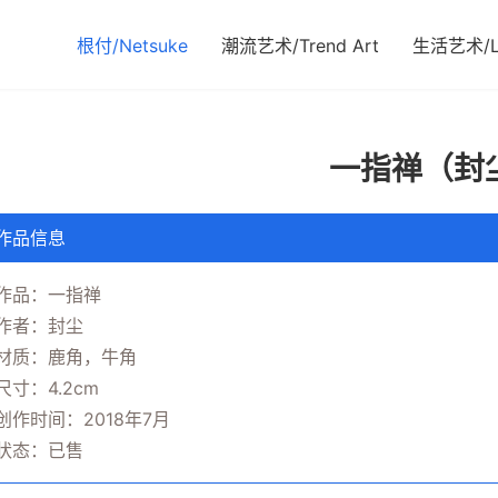
根付/Netsuke
潮流艺术/Trend Art
生活艺术/Li
一指禅（封
作品信息
作品：一指禅
作者：封尘
材质：鹿角，牛角
尺寸：4.2cm
创作时间：2018年7月
状态：已售