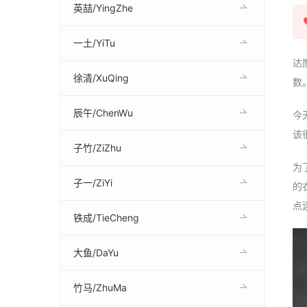
英喆/YingZhe
一土/YiTu
达
徐清/XuQing
数
辰午/ChenWu
今
该
子竹/ZiZhu
为
子一/ZiYi
的
点
铁成/TieCheng
大鱼/DaYu
竹马/ZhuMa