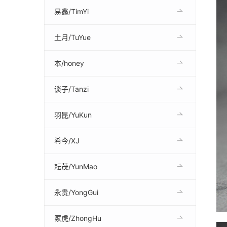
易鑫/TimYi
土月/TuYue
本/honey
谈子/Tanzi
羽昆/YuKun
希今/XJ
耘茂/YunMao
永贵/YongGui
冢虎/ZhongHu