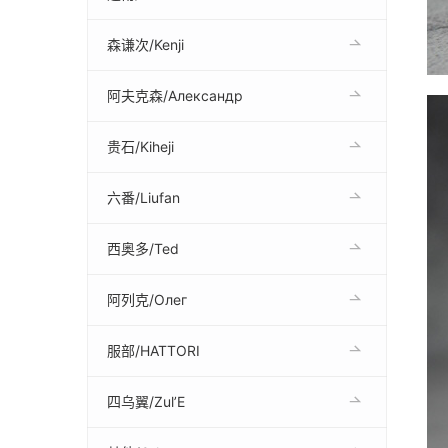
森谦次/Kenji
阿夫克森/Александр
贵石/Kiheji
六番/Liufan
西奥多/Ted
阿列克/Олег
服部/HATTORI
四乌翼/Zul’E