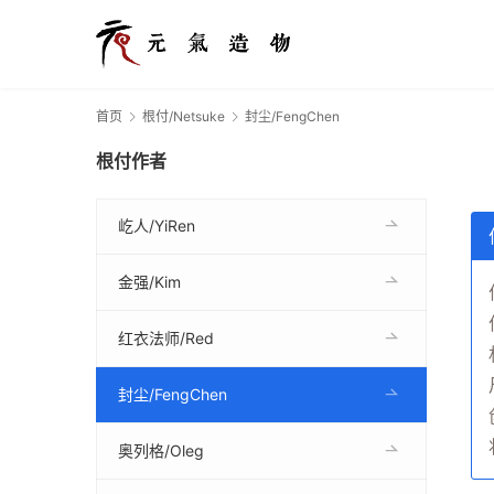
首页
根付/Netsuke
封尘/FengChen
根付作者
屹人/YiRen
金强/Kim
红衣法师/Red
封尘/FengChen
奥列格/Oleg