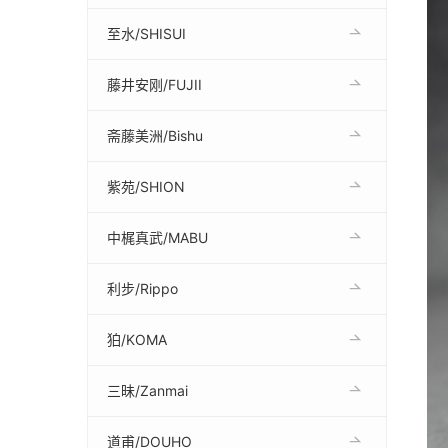
至水/SHISUI
藤井安刚/FUJII
斋藤美洲/Bishu
紫苑/SHION
中梶真武/MABU
利步/Rippo
狛/KOMA
三昧/Zanmai
道甫/DOUHO