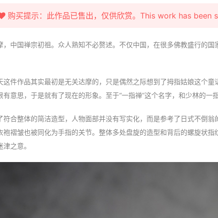
购买提示：此作品已售出，仅供欣赏。This work has been sold fo
摩，中国禅宗初祖。众人熟知不必赘述。不仅中国，在很多佛教盛行的国
。
天这件作品其实最初是无关达摩的，只是偶然之际想到了拇指姑娘这个童
很有意思，于是就有了现在的形象。至于“一指禅”这个名字，和少林的一
了符合整体的简洁造型，人物面部并没有写实化，而是参考了日式不倒翁
衣袍褶皱也被同化为手指的关节。整体多处盘旋的造型和背后的螺旋状指
迷津之意。