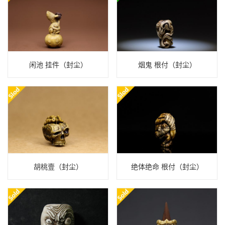
闲池 挂件（封尘）
烟鬼 根付（封尘）
胡桃壹（封尘）
绝体绝命 根付（封尘）