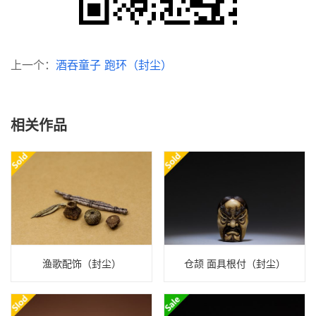
上一个：
酒吞童子 跑环（封尘）
相关作品
渔歌配饰（封尘）
仓颉 面具根付（封尘）