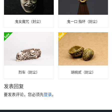
鬼女魔咒（封尘）
鬼一口 指环（封尘）
烈车（封尘）
胡桃贰（封尘）
发表回复
要发表评论，您必须先
登录
。