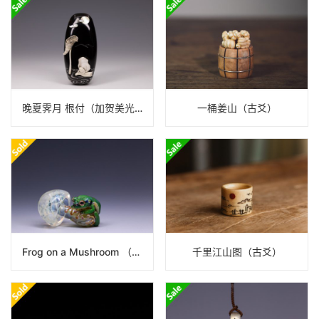
晚夏霁月 根付（加贺美光训）
一桶姜山（古爻）
Frog on a Mushroom （ケンタロー）
千里江山图（古爻）