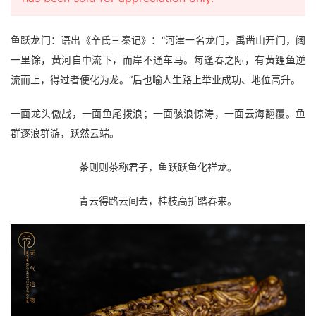
鱼跃龙门：语出《辛氏三秦记》：“河津一名龙门，禹凿山开门，阔
一里馀，黄河自中流下，而岸不通车马。每逢春之际，有黄鲤鱼逆
流而上，得过者便化为龙。”后也喻人生路上举业成功、地位高升。
一面龙头傲战，一面鱼尾拨浪；一面骇浪惊涛，一面云海翻覆。鱼
群逐浪群游，跃然云端。
茶则则茶称君子，鱼跃跃鱼化祥龙。
青云得路云间去，桂枝高折踏春来。