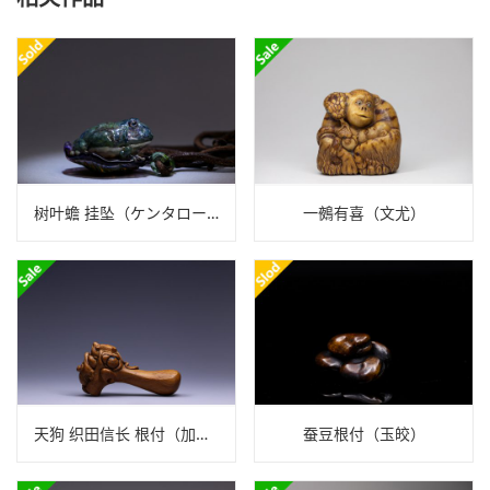
树叶蟾 挂坠（ケンタロー）
一鵺有喜（文尤）
天狗 织田信长 根付（加賀美 光訓）
蚕豆根付（玉皎）