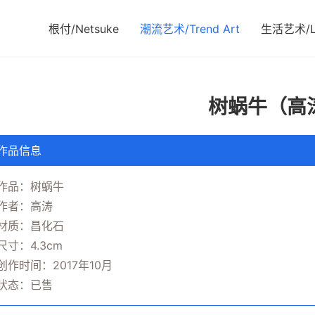
根付/Netsuke
潮流艺术/Trend Art
生活艺术/Li
树蜗牛（高
作品信息
作品：树蜗牛
作者：高涛
材质：昌化石
尺寸：4.3cm
创作时间：2017年10月
状态：已售