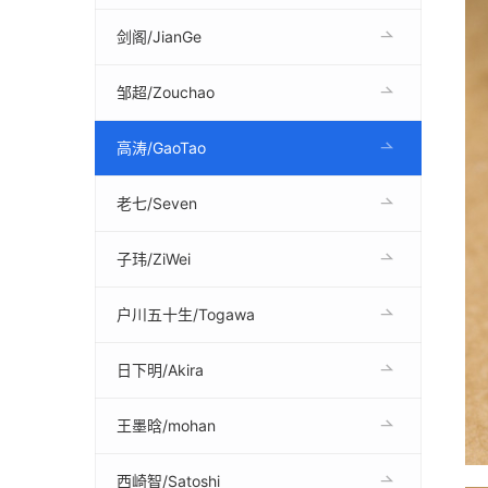
剑阁/JianGe
邹超/Zouchao
高涛/GaoTao
老七/Seven
子玮/ZiWei
户川五十生/Togawa
日下明/Akira
王墨晗/mohan
西崎智/Satoshi