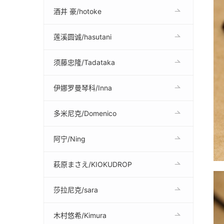
酒井 豪/hotoke
莲溪圆诚/hasutani
须藤忠隆/Tadataka
伊娜罗曼琴科/Inna
多米尼克/Domenico
阿宁/Ning
萩原まさえ/KIOKUDROP
莎拉尼克/sara
木村悠希/Kimura