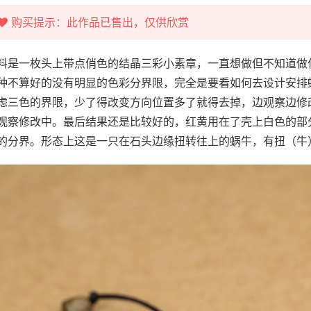
购买提示：此作品已售出，仅供欣赏
料是一枚头上带点俏色的结晶三彩小素章，一直想做但不知道做
种不算好的没有明显的色彩分界限，完全是要看如何去设计安排
虑三色的界限，少了得改变方向位置多了就得去掉，边观察边修
观察修改中。最后结果还是比较好的，红黄用在了壳上白色的部
的分界。形态上这是一只在石头边缘扭转往上的蜗牛，有扭（牛