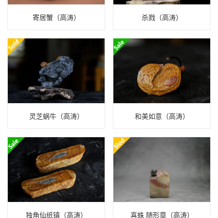
寄居蟹（高涛）
杀戮（高涛）
灵芝蜗牛（高涛）
和美如意（高涛）
独角仙纸镇（高涛）
喜蛛 随形章（高涛）